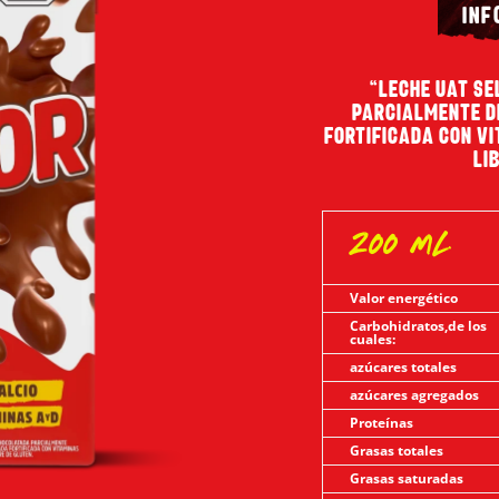
INF
“LECHE UAT S
PARCIALMENTE 
FORTIFICADA CON VIT
LI
200 ml
Valor energético
Carbohidratos,de los
cuales:
azúcares totales
azúcares agregados
Proteínas
Grasas totales
Grasas saturadas