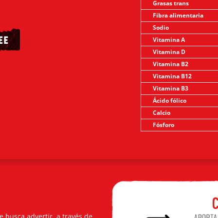
Grasas trans
Fibra alimentaria
Sodio
Vitamina A
EE
Vitamina D
Vitamina B2
Vitamina B12
Vitamina B3
Ácido fólico
Calcio
Fósforo
 busca advertir, a través de