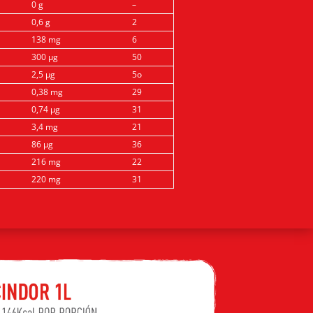
0 g
–
0,6 g
2
138 mg
6
300 µg
50
2,5 µg
5o
0,38 mg
29
0,74 µg
31
3,4 mg
21
86 µg
36
216 mg
22
220 mg
31