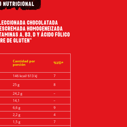
O NUTRICIONAL
ELECCIONADA CHOCOLATADA
DESCREMADA HOMOGENEIZADA
AMINAS A, B3, D Y ÁCIDO FÓLICO
BRE DE GLUTEN”
Cantidad por
%VD*
porción
146 kcal/ 613 kJ
7
25 g
8
24,2 g
–
14,1
–
6,6 g
9
2,2 g
4
1,5 g
7