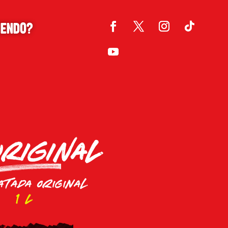
IENDO?
ORIGINAL
atada original
1 L